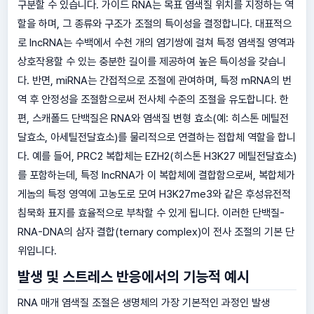
구분할 수 있습니다. 가이드 RNA는 목표 염색질 위치를 지정하는 역
할을 하며, 그 종류와 구조가 조절의 특이성을 결정합니다. 대표적으
로 lncRNA는 수백에서 수천 개의 염기쌍에 걸쳐 특정 염색질 영역과
상호작용할 수 있는 충분한 길이를 제공하여 높은 특이성을 갖습니
다. 반면, miRNA는 간접적으로 조절에 관여하며, 특정 mRNA의 번
역 후 안정성을 조절함으로써 전사체 수준의 조절을 유도합니다. 한
편, 스캐폴드 단백질은 RNA와 염색질 변형 효소(예: 히스톤 메틸전
달효소, 아세틸전달효소)를 물리적으로 연결하는 접합체 역할을 합니
다. 예를 들어, PRC2 복합체는 EZH2(히스톤 H3K27 메틸전달효소)
를 포함하는데, 특정 lncRNA가 이 복합체에 결합함으로써, 복합체가
게놈의 특정 영역에 고농도로 모여 H3K27me3와 같은 후성유전적
침묵화 표지를 효율적으로 부착할 수 있게 됩니다. 이러한 단백질-
RNA-DNA의 삼자 결합(ternary complex)이 전사 조절의 기본 단
위입니다.
발생 및 스트레스 반응에서의 기능적 예시
RNA 매개 염색질 조절은 생명체의 가장 기본적인 과정인 발생