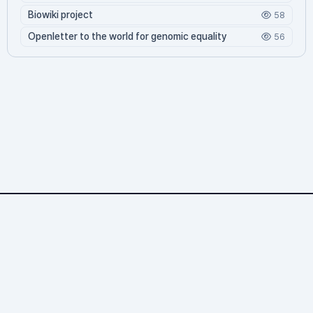
Biowiki project
58
Openletter to the world for genomic equality
56
Antibodyomics.org
1,225 문서
3 기여자
18,361 조회
11 오늘 방문
3,471 누적 방문
© 2026 바이오위키. All rights reserved.
Antibodyomics.org — 생명과학 위키