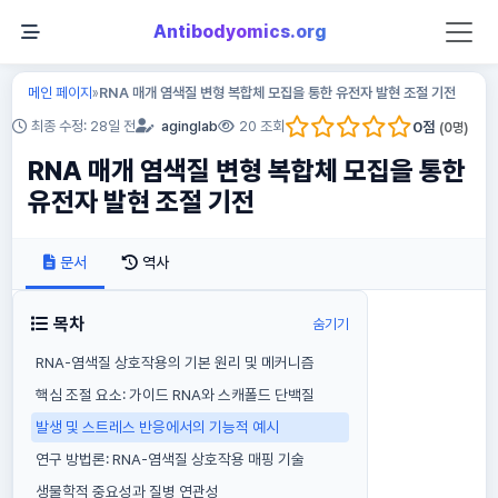
Antibodyomics.org
메인 페이지
RNA 매개 염색질 변형 복합체 모집을 통한 유전자 발현 조절 기전
»
0
점
최종 수정: 28일 전
aginglab
20 조회
(
0
명)
RNA 매개 염색질 변형 복합체 모집을 통한
유전자 발현 조절 기전
문서
역사
목차
숨기기
RNA-염색질 상호작용의 기본 원리 및 메커니즘
핵심 조절 요소: 가이드 RNA와 스캐폴드 단백질
발생 및 스트레스 반응에서의 기능적 예시
연구 방법론: RNA-염색질 상호작용 매핑 기술
생물학적 중요성과 질병 연관성