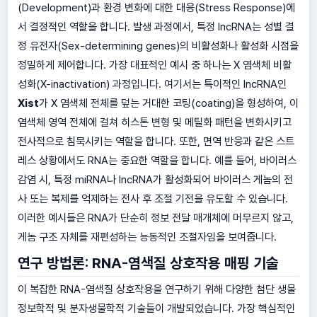
(Development)과 환경 변화에 대한 대응(Stress Response)에
서 결정적인 역할을 합니다. 발생 과정에서, 특정 lncRNA는 성별 결
정 유전자(Sex-determining genes)의 비활성화나 활성화 시점을
정밀하게 제어합니다. 가장 대표적인 예시 중 하나는 X 염색체 비활
성화(X-inactivation) 과정입니다. 여기서는 특이적인 lncRNA인
Xist
가 X 염색체 전체를 덮는 거대한 코팅(coating)을 형성하여, 이
염색체 영역 전체에 걸쳐 히스톤 변형 및 메틸화 패턴을 변화시키고
전사적으로 침묵시키는 역할을 합니다. 또한, 면역 반응과 같은 스트
레스 상황에서도 RNA는 중요한 역할을 합니다. 예를 들어, 바이러스
감염 시, 특정 miRNA나 lncRNA가 활성화되어 바이러스 게놈의 전
사 또는 복제를 억제하는 전사 후 조절 기전을 유도할 수 있습니다.
이러한 예시들은 RNA가 단순히 정보 전달 매개체에 머무르지 않고,
게놈 구조 자체를 재편성하는 능동적인 조절자임을 보여줍니다.
연구 방법론: RNA-염색질 상호작용 매핑 기술
이 복잡한 RNA-염색질 상호작용을 연구하기 위해 다양한 첨단 생물
정보학적 및 분자생물학적 기술들이 개발되었습니다. 가장 핵심적인