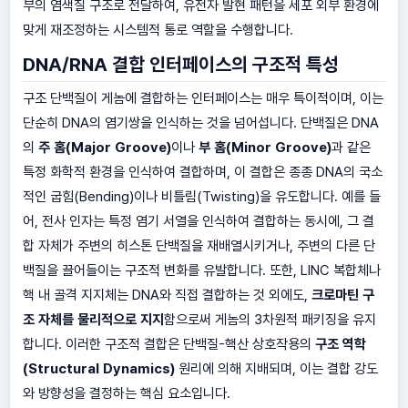
부의 염색질 구조로 전달하여, 유전자 발현 패턴을 세포 외부 환경에
맞게 재조정하는 시스템적 통로 역할을 수행합니다.
DNA/RNA 결합 인터페이스의 구조적 특성
구조 단백질이 게놈에 결합하는 인터페이스는 매우 특이적이며, 이는
단순히 DNA의 염기쌍을 인식하는 것을 넘어섭니다. 단백질은 DNA
의
주 홈(Major Groove)
이나
부 홈(Minor Groove)
과 같은
특정 화학적 환경을 인식하여 결합하며, 이 결합은 종종 DNA의 국소
적인 굽힘(Bending)이나 비틀림(Twisting)을 유도합니다. 예를 들
어, 전사 인자는 특정 염기 서열을 인식하여 결합하는 동시에, 그 결
합 자체가 주변의 히스톤 단백질을 재배열시키거나, 주변의 다른 단
백질을 끌어들이는 구조적 변화를 유발합니다. 또한, LINC 복합체나
핵 내 골격 지지체는 DNA와 직접 결합하는 것 외에도,
크로마틴 구
조 자체를 물리적으로 지지
함으로써 게놈의 3차원적 패키징을 유지
합니다. 이러한 구조적 결합은 단백질-핵산 상호작용의
구조 역학
(Structural Dynamics)
원리에 의해 지배되며, 이는 결합 강도
와 방향성을 결정하는 핵심 요소입니다.