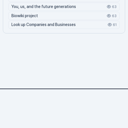
You, us, and the future generations
63
Biowiki project
63
Look up Companies and Businesses
61
Antibodyomics.org
1,266 문서
3 기여자
18,723 조회
142 오늘 방문
3,609 누적 방문
© 2026 바이오위키. All rights reserved.