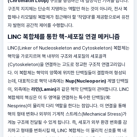
(Chromatin Loop)
구조를 형성하는 데 결정적인 기여를 합니다.
구조적 지지체는 단순히 지탱하는 역할만 하는 것이 아니라, 전사 복
합체나 리모델링 복합체가 접근해야 할 '작업대'를 제공함으로써 유전
자 발현의 공간적 제어를 수행합니다.
LINC 복합체를 통한 핵-세포질 연결 메커니즘
LINC(Linker of Nucleoskeleton and Cytoskeleton) 복합체는
핵막을 가로지르며 핵 내부의 구조와 세포질의 세포골격
(Cytoskeleton)을 연결하는 고도로 정교한 구조적 연결고리입니
다. 이 복합체는 핵막의 양쪽에 위치한 단백질들이 결합하여 형성되
는데, 대표적으로 핵막 내측에는
Nup(Nucleoporin)
계열 단백질
이, 외측에는
라민(Lamin)
과 같은 핵막 단백질이 관여합니다. LINC
복합체의 핵심은 이 두 영역을 연결하는 특수한 단백질(예:
Nesprins)이 물리적 다리 역할을 한다는 점입니다. 이 연결을 통해
핵의 형태 변화나 외부의 기계적 스트레스(Mechanical Stress)가
게놈 구조에 전달될 수 있게 됩니다. 즉, 세포가 외부 환경 변화를 감
지하고 형태를 변화시킬 때, LINC 복합체는 이 물리적 신호를 핵 내