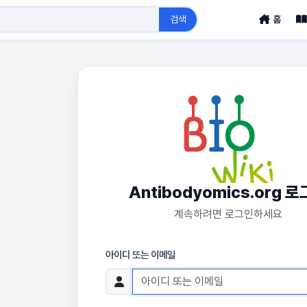
검색
홈
Antibodyomics.org 
계속하려면 로그인하세요
아이디 또는 이메일